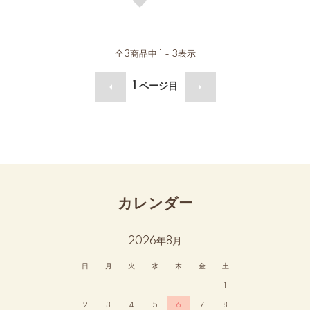
全
3
商品中
1 - 3
表示
1
ページ目
カレンダー
2026年8月
日
月
火
水
木
金
土
1
2
3
4
5
6
7
8