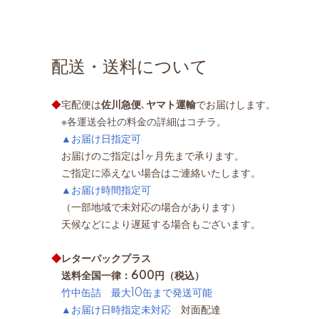
配送・送料について
◆
宅配便は
佐川急便
､
ヤマト運輸
でお届けします。
※各運送会社の料金の詳細はコチラ。
▲お届け日指定可
お届けのご指定は1ヶ月先まで承ります。
ご指定に添えない場合はご連絡いたします。
▲お届け時間指定可
（一部地域で未対応の場合があります）
天候などにより遅延する場合もございます。
◆
レターパックプラス
送料全国一律：600円（税込）
竹中缶詰 最大10缶まで発送可能
▲お届け日時指定未対応
対面配達