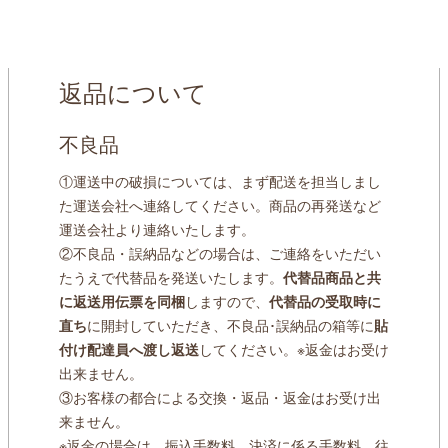
返品について
不良品
①運送中の破損については、まず配送を担当しまし
た運送会社へ連絡してください。商品の再発送など
運送会社より連絡いたします。
②不良品・誤納品などの場合は、ご連絡をいただい
たうえで代替品を発送いたします。
代替品商品と共
に返送用伝票を同梱
しますので、
代替品の受取時に
直ち
に開封していただき、不良品･誤納品の箱等に
貼
付け配達員へ渡し返送
してください。※返金はお受け
出来ません。
③お客様の都合による交換・返品・返金はお受け出
来ません。
※返金の場合は、振込手数料、決済に係る手数料、往