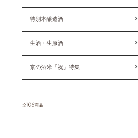
特別本醸造酒
生酒・生原酒
京の酒米「祝」特集
全106商品