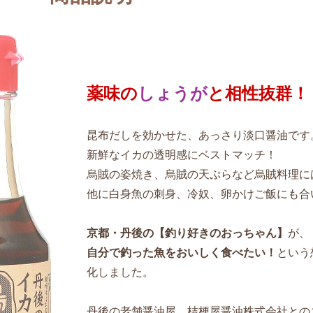
薬味の
しょうが
と相性抜群！
昆布だしを効かせた、あっさり淡口醤油です
新鮮なイカの透明感にベストマッチ！
烏賊の姿焼き、烏賊の天ぷらなど烏賊料理に
他に白身魚の刺身、冷奴、卵かけご飯にも合
京都・丹後の【釣り好きのおっちゃん】
が、
自分で釣った魚をおいしく食べたい！
という
化しました。
丹後の老舗醤油屋、桔梗屋醤油株式会社との