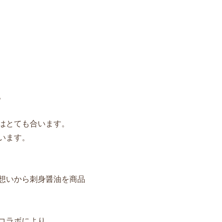
。
はとても合います。
います。
想いから刺身醤油を商品
コラボにより、