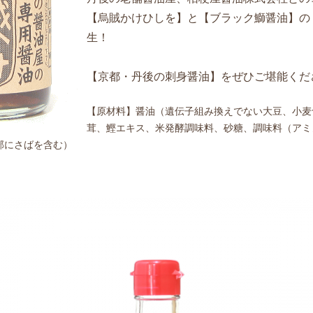
【烏賊かけひしを】と【ブラック鰤醤油】の
生！
【京都・丹後の刺身醤油】をぜひご堪能くだ
【原材料】醤油（遺伝子組み換えでない大豆、小麦
茸、鰹エキス、米発酵調味料、砂糖、調味料（アミ
部にさばを含む）