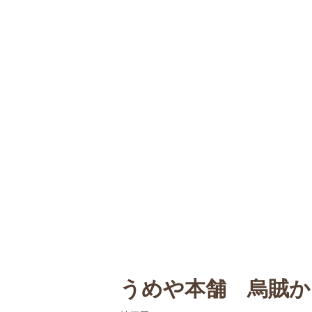
うめや本舗 烏賊か