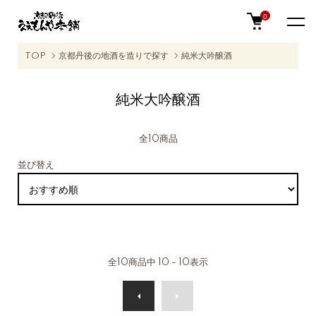
0
TOP
京都丹後の地酒を造りで探す
純米大吟醸酒
純米大吟醸酒
全10商品
並び替え
全
10
商品中
10 - 10
表示