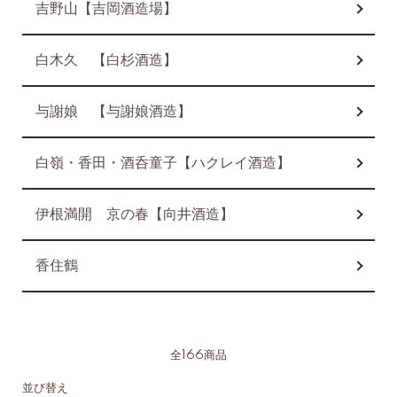
吉野山【吉岡酒造場】
白木久 【白杉酒造】
与謝娘 【与謝娘酒造】
白嶺・香田・酒呑童子【ハクレイ酒造】
伊根満開 京の春【向井酒造】
香住鶴
全166商品
並び替え