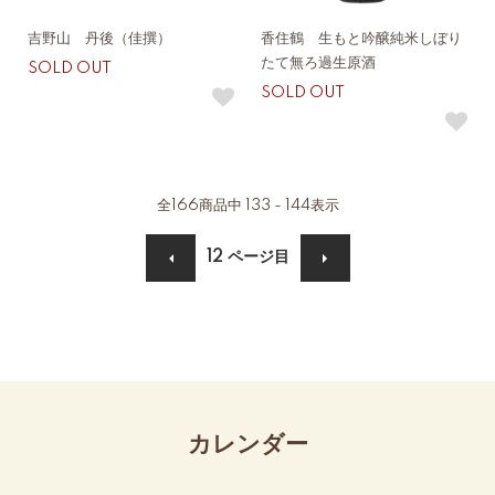
吉野山 丹後（佳撰）
香住鶴 生もと吟醸純米しぼり
たて無ろ過生原酒
SOLD OUT
SOLD OUT
全
166
商品中
133 - 144
表示
12
ページ目
カレンダー